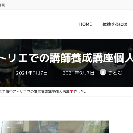
発見
HOME
体験するには
トリエでの講師養成講座個
最
2021年9月7日
2021年9月7日
つとむ
終
更
新
日
は午前中アトリエでの講師養成講座個人指導
でした。
時
: