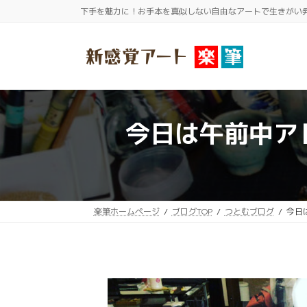
コ
ナ
下手を魅力に！お手本を真似しない自由なアートで生きがい
ン
ビ
テ
ゲ
ン
ー
ツ
シ
へ
ョ
ス
ン
今日は午前中ア
キ
に
ッ
移
プ
動
楽筆ホームページ
ブログTOP
つとむブログ
今日