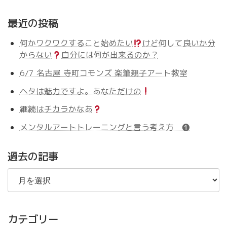
最近の投稿
何かワクワクすること始めたい
けど何して良いか分
からない
自分には何が出来るのか？
6/7 名古屋 寺町コモンズ 楽筆親子アート教室
ヘタは魅力ですよ。あなただけの
継続はチカラかなあ
メンタルアートトレーニングと言う考え方 ❶
過去の記事
過
去
の
記
事
カテゴリー