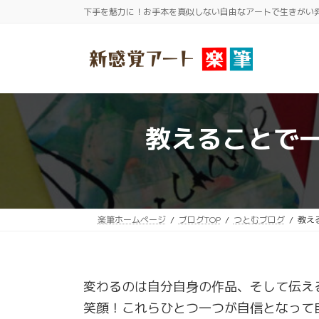
コ
ナ
下手を魅力に！お手本を真似しない自由なアートで生きがい
ン
ビ
テ
ゲ
ン
ー
ツ
シ
へ
ョ
ス
ン
教えることで
キ
に
ッ
移
プ
動
楽筆ホームページ
ブログTOP
つとむブログ
教え
変わるのは自分自身の作品、そして伝え
笑顔！これらひとつ一つが自信となって