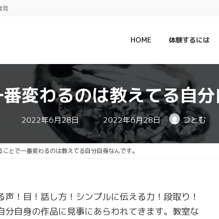
発見
HOME
体験するには
一番変わるのは教えてる自分
最
2022年6月28日
2022年6月28日
つとむ
終
更
新
日
ることで一番変わるのは教えてる自分自身なんです。
時
:
る声！目！話し方！シンプルに伝える力！段取り！
自分自身の作品に見事にあらわれてきます。教室な