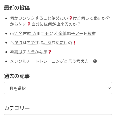
最近の投稿
何かワクワクすること始めたい
けど何して良いか分
からない
自分には何が出来るのか？
6/7 名古屋 寺町コモンズ 楽筆親子アート教室
ヘタは魅力ですよ。あなただけの
継続はチカラかなあ
メンタルアートトレーニングと言う考え方 ❶
過去の記事
過
去
の
記
事
カテゴリー