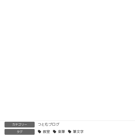
楽筆オンライン講座 受講生募集中
動画教材とLINE添削で全国どこでもご自宅で楽筆
メソッドを習得していただけます。
ベーシック以上で講師の資格も合わせて取得してい
ただけます。講師用にオンラインで教えるための教
材もありますので、すぐに自宅でオンライン教室を
開くことも可能です。
くわしくはこちらをご覧ください。
楽筆を全国に！講師募集中！
つとむブログ
カテゴリー
教室
楽筆
筆文字
タグ