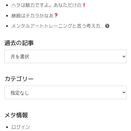
ヘタは魅力ですよ。あなただけの
継続はチカラかなあ
メンタルアートトレーニングと言う考え方 ❶
過去の記事
過
去
の
記
事
カテゴリー
メタ情報
ログイン