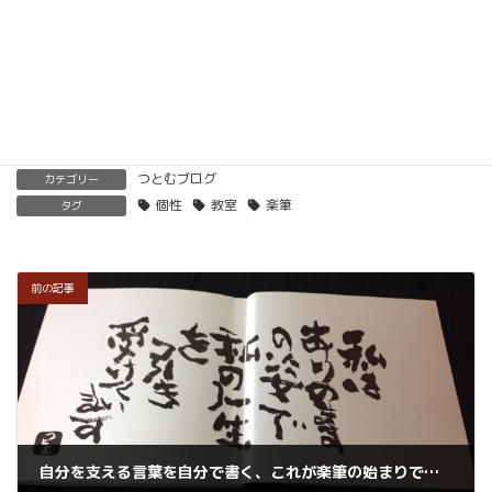
くわしくはこちらをご覧ください。
楽筆を全国に！講師募集中！
つとむブログ
カテゴリー
個性
教室
楽筆
タグ
前の記事
自分を支える言葉を自分で書く、これが楽筆の始まりでした。