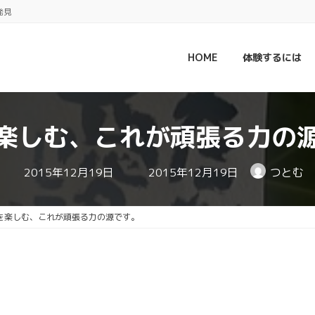
発見
HOME
体験するには
楽しむ、これが頑張る力の
最
2015年12月19日
2015年12月19日
つとむ
終
更
新
日
を楽しむ、これが頑張る力の源です。
時
: