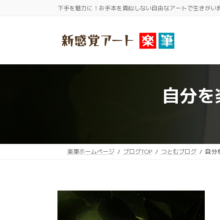
コ
ナ
下手を魅力に！お手本を真似しない自由なアートで生きがい
ン
ビ
テ
ゲ
ン
ー
ツ
シ
へ
ョ
ス
ン
自分を
キ
に
ッ
移
プ
動
楽筆ホームページ
ブログTOP
つとむブログ
自分