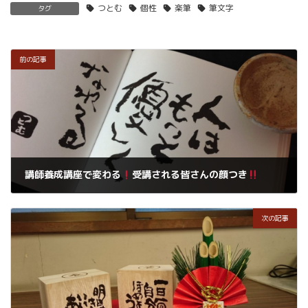
つとむ
個性
楽筆
筆文字
タグ
前の記事
講師養成講座で変わる
受講される皆さんの顔つき
2017年12月31日
次の記事