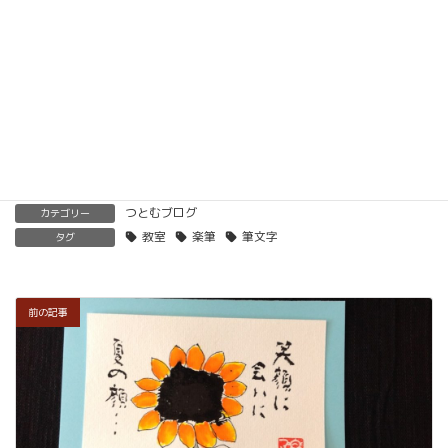
材もありますので、すぐに自宅でオンライン教室を
開くことも可能です。
くわしくはこちらをご覧ください。
楽筆を全国に！講師募集中！
つとむブログ
カテゴリー
教室
楽筆
筆文字
タグ
前の記事