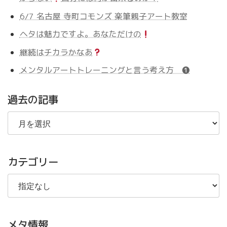
6/7 名古屋 寺町コモンズ 楽筆親子アート教室
ヘタは魅力ですよ。あなただけの
継続はチカラかなあ
メンタルアートトレーニングと言う考え方 ❶
過去の記事
過
去
の
記
事
カテゴリー
メタ情報