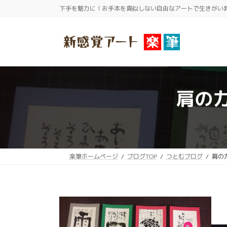
コ
ナ
下手を魅力に！お手本を真似しない自由なアートで生きがい
ン
ビ
テ
ゲ
ン
ー
ツ
シ
へ
ョ
ス
ン
肩の
キ
に
ッ
移
プ
動
楽筆ホームページ
ブログTOP
つとむブログ
肩の