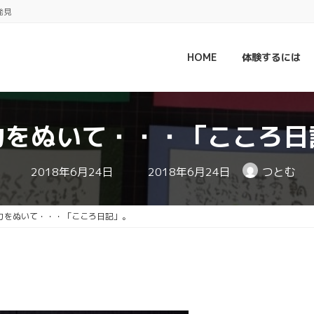
発見
HOME
体験するには
力をぬいて・・・「こころ日
最
2018年6月24日
2018年6月24日
つとむ
終
更
新
日
力をぬいて・・・「こころ日記」。
時
: