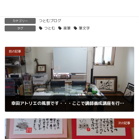
つとむブログ
カテゴリー
つとむ
楽筆
筆文字
タグ
前の記事
幸田アトリエの風景です・・・ここで講師養成講座を行なっています
2018年7月17日
次の記事