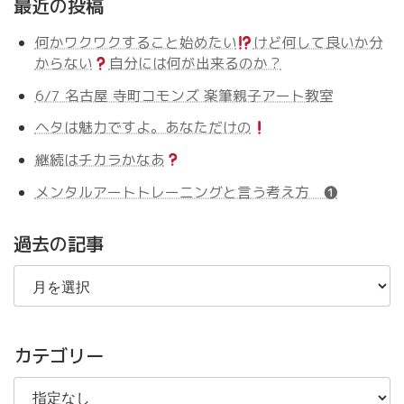
最近の投稿
何かワクワクすること始めたい
けど何して良いか分
からない
自分には何が出来るのか？
6/7 名古屋 寺町コモンズ 楽筆親子アート教室
ヘタは魅力ですよ。あなただけの
継続はチカラかなあ
メンタルアートトレーニングと言う考え方 ❶
過去の記事
過
去
の
記
事
カテゴリー