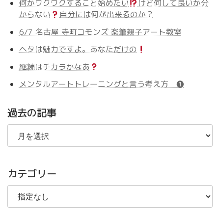
何かワクワクすること始めたい
けど何して良いか分
からない
自分には何が出来るのか？
6/7 名古屋 寺町コモンズ 楽筆親子アート教室
ヘタは魅力ですよ。あなただけの
継続はチカラかなあ
メンタルアートトレーニングと言う考え方 ❶
過去の記事
過
去
の
記
事
カテゴリー