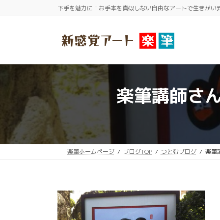
コ
ナ
下手を魅力に！お手本を真似しない自由なアートで生きがい
ン
ビ
テ
ゲ
ン
ー
ツ
シ
へ
ョ
ス
ン
楽筆講師さ
キ
に
ッ
移
プ
動
楽筆ホームページ
ブログTOP
つとむブログ
楽筆