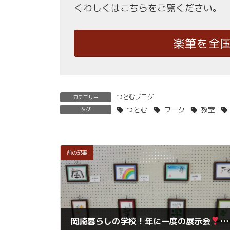
くわしくはこちらをご覧ください。
楽筆を全
つとむブログ
カテゴリー
つとむ
ワーク
教室
タグ
前の記事
岡崎暮らしの学校！年に一度の展示会
搬