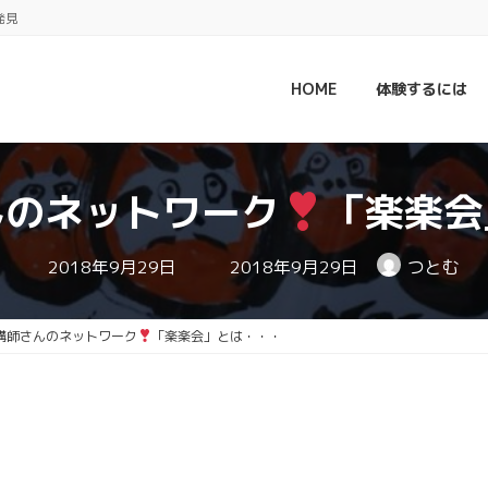
発見
HOME
体験するには
んのネットワーク
「楽楽会
最
2018年9月29日
2018年9月29日
つとむ
終
更
新
日
講師さんのネットワーク
「楽楽会」とは・・・
時
: