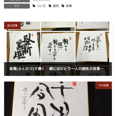
つとむ
個性
楽筆
タグ
前の記事
楽筆(らくひつ)で書く
線にはひとり一人の個性が見事に表れます
2019年1月13日
次の記事