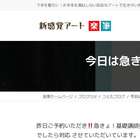
コ
ナ
下手を魅力に！お手本を真似しない自由なアートで生きがい
ン
ビ
テ
ゲ
ン
ー
ツ
シ
へ
ョ
ス
ン
今日は急
キ
に
ッ
移
プ
動
楽筆ホームページ
ブログTOP
つとむブログ
今日
昨日ご予約いただき
急きょ！基礎講師
でしたら対応 させていただいています。