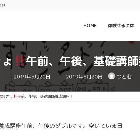
発見
HOME
体験するには
きょ
午前、午後、基礎講師
最
2019年5月20日
2019年5月20日
つとむ
終
更
新
日
は急きょ
午前、午後、基礎講師養成講座！
時
:
養成講座午前、午後のダブルです。空いている日