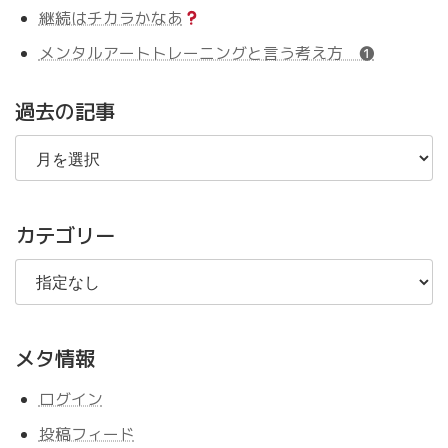
継続はチカラかなあ
メンタルアートトレーニングと言う考え方 ❶
過去の記事
過
去
の
記
事
カテゴリー
メタ情報
ログイン
投稿フィード