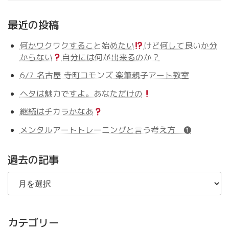
最近の投稿
何かワクワクすること始めたい
けど何して良いか分
からない
自分には何が出来るのか？
6/7 名古屋 寺町コモンズ 楽筆親子アート教室
ヘタは魅力ですよ。あなただけの
継続はチカラかなあ
メンタルアートトレーニングと言う考え方 ❶
過去の記事
過
去
の
記
事
カテゴリー