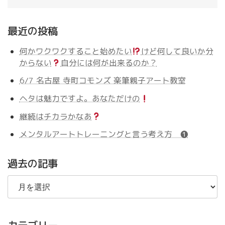
最近の投稿
何かワクワクすること始めたい
けど何して良いか分
からない
自分には何が出来るのか？
6/7 名古屋 寺町コモンズ 楽筆親子アート教室
ヘタは魅力ですよ。あなただけの
継続はチカラかなあ
メンタルアートトレーニングと言う考え方 ❶
過去の記事
過
去
の
記
事