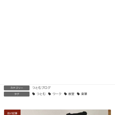
動画教材とLINE添削で全国どこでもご自宅で楽筆
メソッドを習得していただけます。
ベーシック以上で講師の資格も合わせて取得してい
ただけます。講師用にオンラインで教えるための教
材もありますので、すぐに自宅でオンライン教室を
開くことも可能です。
くわしくはこちらをご覧ください。
楽筆を全国に！講師募集中！
つとむブログ
カテゴリー
つとむ
ワーク
教室
楽筆
タグ
前の記事