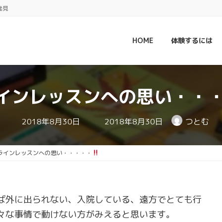
発見
HOME
体験するには
インレッスンへの思い・・
最
2018年8月30日
2018年8月30日
つとむ
終
更
新
日
ラインレッスンへの思い・・・・・
時
:
ば外に出られない、入院している、遠方でとても行
々な事情で動けない方がみえると思います。