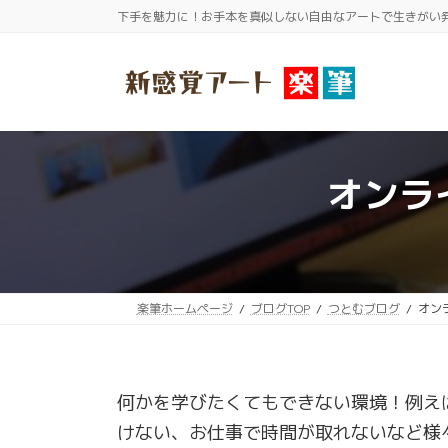
コ
ナ
下手を魅力に！お手本を真似しない自由なアートで生きがい
ン
ビ
テ
ゲ
ン
ー
ツ
シ
へ
ョ
ス
ン
オンラ
キ
に
ッ
移
プ
動
楽筆ホームページ
ブログTOP
つとむブログ
オン
何かを学びたくてもできない環境！例え
けない、お仕事で時間が取れないなど様